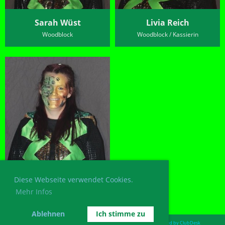
Sarah Wüst
Livia Reich
Woodblock
Woodblock / Kassierin
Andrina Enzler
Diese Webseite verwendet Cookies.
Woodblock
Mehr Infos
Ablehnen
Ich stimme zu
Postadresse: Guggenmusig Wolfs-Hüüler, 9427 Wolfhalden. /.
Powered by ClubDesk