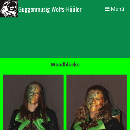
Guggenmusig Wolfs-Hüüler
Menü
Woodblocks