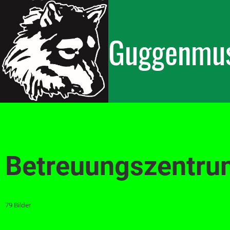
Guggenmus
Betreuungszentru
79 Bilder