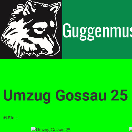
Guggenmus
Umzug Gossau 25
49 Bilder